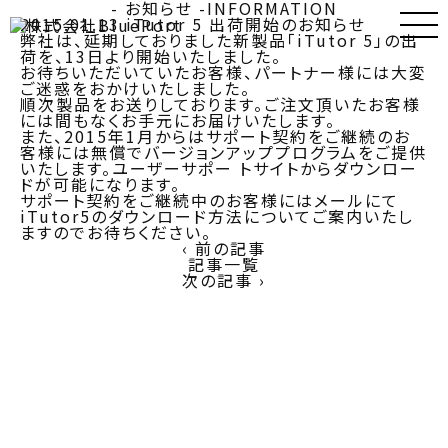
- お知らせ -
INFORMATION
2015.01.13
iTutor 5 出荷開始のお知らせ
弊社は、延期しておりました新製品「iTutor 5」の出
荷を、13日より開始いたしました。
お待ちいただいていたお客様、パートナー様には大変
ご迷惑をおかけいたしました。
順次製品をお送りしております。ご注文頂いたお客様
には間もなくお手元にお届けいたします。
また、2015年1月からはサポート契約をご継続のお
客様には無償でバージョンアッププログラムをご提供
いたします。ユーザーサポー トサイトからダウンロー
ドが可能になります。
サポート契約をご継続中のお客様にはメールにて
iTutor5のダウンロード方法についてご案内いたし
ますのでお待ちください。
‹ 前の記事
記事一覧
次の記事 ›