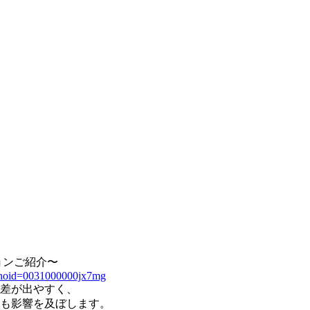
ョンご紹介〜
?whoid=0031000000jx7mg
差が出やすく、
も影響を及ぼします。