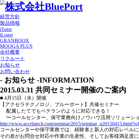
経営方針
製品情報
iTutor
iLoget
GRANBOOX
MOOGA PLUS
会社概要
リクルート
お知らせ
お問い合わせ
- お知らせ -
INFORMATION
2015.03.31
共同セミナー開催のご案内
■ 4月15日（水）開催
【アクセラテクノロジ、ブルーポート】共催セミナー
配属したてでもベテランのように対応できる！
〜コールセンター、保守業務向けノウハウ活用ソリューシ
http://www.accelatech.com/seminar/2015/seminar_q20150415.html
コールセンターや保守業務では、経験者と新人の対応レベルに
その差がお問合せ対応や作業の生産性、そしてお客様満足度に