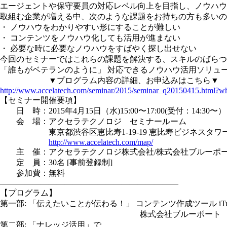
エージェントや保守要員の対応レベル向上を目指し、ノウハウ
取組む企業が増える中、次のような課題をお持ちの方も多いの
・ ノウハウをわかりやすい形にすることが難しい
・ コンテンツをノウハウ化しても活用が進まない
・ 必要な時に必要なノウハウをすばやく探し出せない
今回のセミナーではこれらの課題を解決する、スキルのばらつ
「誰もがベテランのように」 対応できるノウハウ活用ソリュ
▼プログラム内容の詳細、お申込みはこちら▼
http://www.accelatech.com/seminar/2015/seminar_q20150415.html
【セミナー開催要項】
日 時：2015年4月15日（水)15:00〜17:00(受付：14:30〜）
会 場：アクセラテクノロジ セミナールーム
東京都渋谷区恵比寿1-19-19 恵比寿ビジネスタワー1
http://www.accelatech.com/map/
主 催：アクセラテクノロジ株式会社/株式会社ブルーポ
定 員：30名 [事前登録制]
参加費：無料
——————————————————————
【プログラム】
第一部: 「伝えたいことが伝わる！」 コンテンツ作成ツール iTuto
株式会社ブルーポート
第二部: 「ナレッジ活用」で