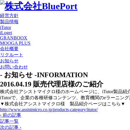
経営方針
製品情報
iTutor
iLoget
GRANBOOX
MOOGA PLUS
会社概要
リクルート
お知らせ
お問い合わせ
- お知らせ -
INFORMATION
2016.04.19
販売代理店様のご紹介
株式会社アシストマイクロ様のホームページに、iTutor製品
iTutorで、企業の各種研修コンテンツ、教育機関のeラーニ
▼株式会社アシストマイクロ様 製品紹介ページはこちら▼
http://www.assistmicro.co.jp/products-category/itutor/
‹ 前の記事
記事一覧
次の記事 ›