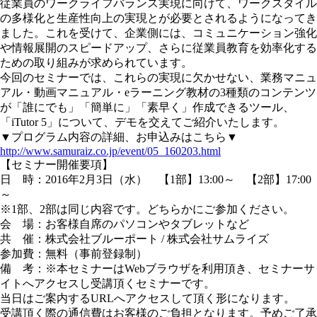
従業員のワークライフバランス実現に向けて、ワークスタイル
の多様化と生産性向上の実現とが必要とされるようになってき
ました。これを受けて、企業側には、コミュニケーション強化
や情報展開のスピードアップ、さらに従業員教育を効率化する
ための取り組みが求められています。
今回のセミナーでは、これらの実現に欠かせない、業務マニュ
アル・動画マニュアル・eラーニング教材の3種類のコンテンツ
が「誰にでも」「簡単に」「素早く」作成できるツール、
「iTutor 5」について、デモを交えてご紹介いたします。
▼プログラム内容の詳細、お申込みはこちら▼
http://www.samuraiz.co.jp/event/05_160203.html
【セミナー開催要項】
日 時：2016年2月3日（水） 【1部】13:00～ 【2部】17:00
～
※1部、2部は同じ内容です。どちらかにご参加ください。
会 場：お客様自席のパソコンやタブレットなど
共 催：株式会社ブルーポート / 株式会社サムライズ
参加費：無料（事前登録制）
備 考：※本セミナーはWebブラウザを利用頂き、セミナーサ
イトへアクセスし受講頂くセミナーです。
当日はご案内するURLへアクセスして頂く形になります。
受講頂く際の通信費はお客様のご負担となります。予めご了承