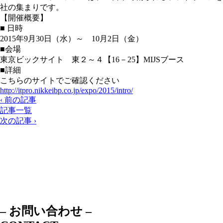
社の集まりです。
【開催概要】
■ 日時
2015年9月30日（水）～ 10月2日（金）
■会場
東京ビックサイト 東２～４【16－25】MIJSブース
■詳細
こちらのサイトでご確認ください
http://itpro.nikkeibp.co.jp/expo/2015/intro/
‹ 前の記事
記事一覧
次の記事 ›
– お問い合わせ –