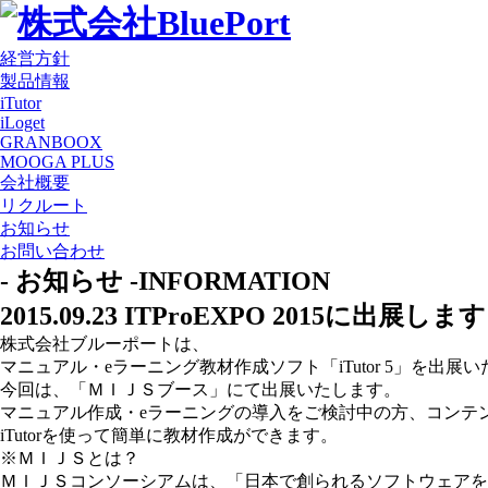
経営方針
製品情報
iTutor
iLoget
GRANBOOX
MOOGA PLUS
会社概要
リクルート
お知らせ
お問い合わせ
- お知らせ -
INFORMATION
2015.09.23
ITProEXPO 2015に出展します
株式会社ブルーポートは、
マニュアル・eラーニング教材作成ソフト「iTutor 5」を出展
今回は、「ＭＩＪＳブース」にて出展いたします。
マニュアル作成・eラーニングの導入をご検討中の方、コンテ
iTutorを使って簡単に教材作成ができます。
※ＭＩＪＳとは？
ＭＩＪＳコンソーシアムは、「日本で創られるソフトウェアを