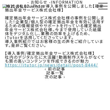
- お知らせ -
INFORMATION
2021.06.02
iTutor導入事例を公開しました【確定
拠出年金サービス株式会社様】
確定拠出年金サービス株式会社様の事例を公開しま
した！企業型/個人型の確定拠出年金を有効に活用す
るための情報提供やサポートを行っている確定拠出
年金サービス株式会社様。今まで使用していた紙媒
体をデジタル化し、業務の効率を上げるため、
iTutorを活用してくださっています。
導入事例紹介ではお客様の生の声をご紹介していま
す。是非ご覧ください。
【導入事例/確定拠出年金サービス株式会社様】
社内のデジタル化に大活躍！動画制作スキルがなくて
も質の⾼いコンテンツを作成できるのが魅⼒
https://itutor.jp/news/detail/post-8444/
‹ 前の記事
記事一覧
次の記事 ›