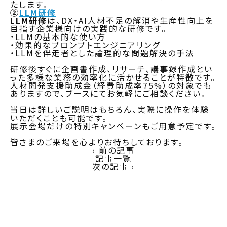
たします。
②
LLM研修
LLM研修
は、DX・AI人材不足の解消や生産性向上を
目指す企業様向けの実践的な研修です。
・LLMの基本的な使い方
・効果的なプロンプトエンジニアリング
・LLMを伴走者とした論理的な問題解決の手法
研修後すぐに企画書作成、リサーチ、議事録作成とい
った多様な業務の効率化に活かせることが特徴です。
人材開発支援助成金（経費助成率75%）の対象でも
ありますので、ブースにてお気軽にご相談ください。
当日は詳しいご説明はもちろん、実際に操作を体験
いただくことも可能です。
展示会場だけの特別キャンペーンもご用意予定です。
皆さまのご来場を心よりお待ちしております。
‹ 前の記事
記事一覧
次の記事 ›