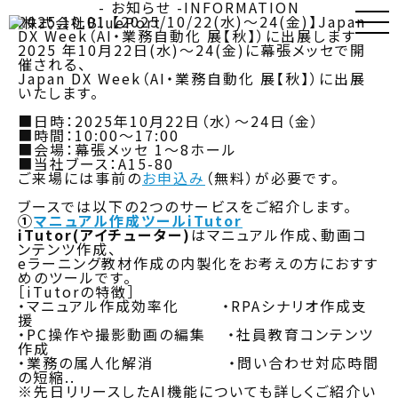
- お知らせ -
INFORMATION
2025.10.01
【2025/10/22(水)～24(金)】Japan
DX Week（AI・業務自動化 展【秋】）に出展します
2025 年10月22日(水)～24(金)に幕張メッセで開
催される、
Japan DX Week（AI・業務自動化 展【秋】）に出展
いたします。
■日時：2025年10月22日（水）～24日（金）
■時間：10:00～17:00
■会場：幕張メッセ 1～8ホール
■当社ブース：A15-80
ご来場には事前の
お申込み
（無料）が必要です。
ブースでは以下の2つのサービスをご紹介します。
①
マニュアル作成ツールiTutor
iTutor(アイチューター)
はマニュアル作成、動画コ
ンテンツ作成、
eラーニング教材作成の内製化をお考えの方におすす
めのツールです。
［iTutorの特徴］
・マニュアル作成効率化 ・RPAシナリオ作成支
援
・PC操作や撮影動画の編集 ・社員教育コンテンツ
作成
・業務の属人化解消 ・問い合わせ対応時間
の短縮..
※先日リリースしたAI機能についても詳しくご紹介い